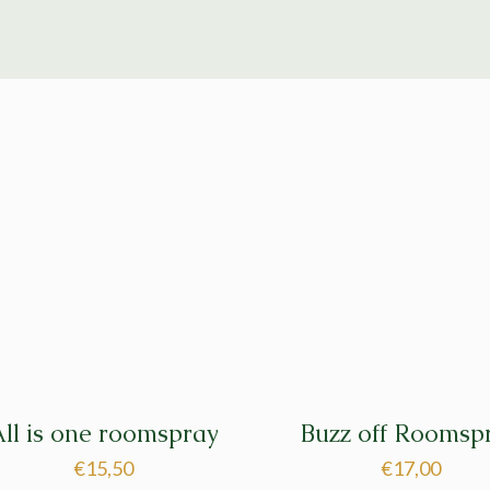
ll is one roomspray
Buzz off Roomsp
€
15,50
€
17,00