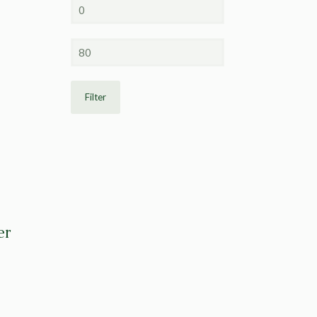
Min.
prijs
Max.
prijs
Filter
er