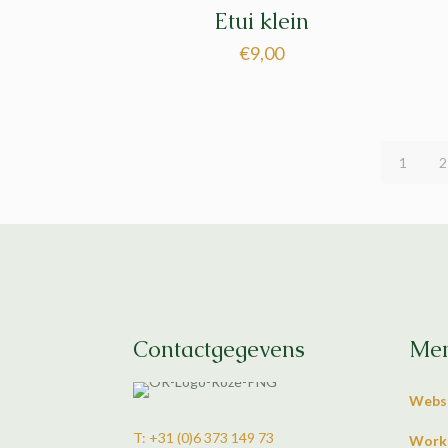
Etui klein
€
9,00
1
2
Contactgegevens
Me
Webs
T: +31 (0)6 373 149 73
Work