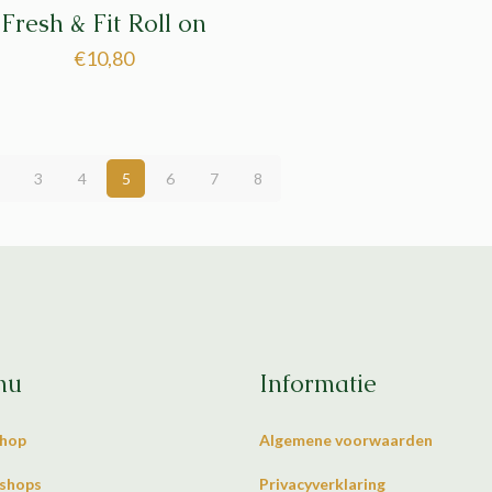
Fresh & Fit Roll on
€
10,80
3
4
5
6
7
8
nu
Informatie
hop
Algemene voorwaarden
shops
Privacyverklaring