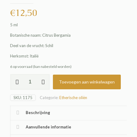
€
12,50
5 ml
Botanische naam: Citrus Bergamia
Deel van de vrucht: Schil
Herkomst: Italië
6 op voorraad (kan nabesteld worden)
Bergamot
Toevoegen aan winkelwagen
olie
aantal
SKU:
1175
Categorie:
Etherische oliën
Beschrijving
Aanvullende informatie