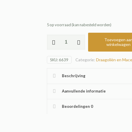
5 op voorraad (kan nabesteld worden)
Castor
Toevoegen aa
winkelwagen
olie
aantal
Categorie:
Draagoliën en Mac
SKU:
6639
Beschrijving
Aanvullende informatie
Beoordelingen
0