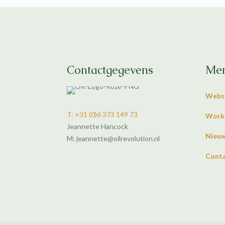
Contactgegevens
Me
Webs
T: +31 (0)6 373 149 73
Work
Jeannette Hancock
Nieu
M: jeannette@oilrevolution.nl
Cont