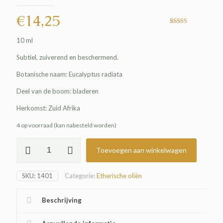
€
14,25
Gewaardeerd
1
5.00
op 5
10 ml
gebaseerd
op
klant
waardering
Subtiel, zuiverend en beschermend.
Botanische naam: Eucalyptus radiata
Deel van de boom: bladeren
Herkomst: Zuid Afrika
4 op voorraad (kan nabesteld worden)
Eucalyptus
Toevoegen aan winkelwagen
Radiata
olie
aantal
SKU:
1401
Categorie:
Etherische oliën
Beschrijving