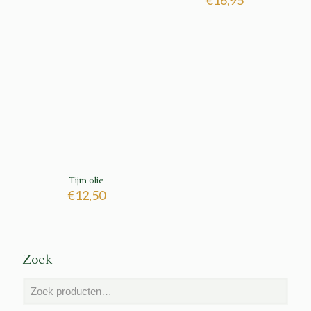
5.00
uit 5
Tijm olie
€
12,50
Zoek