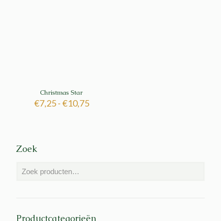
Christmas Star
Prijsklasse:
€
7,25
-
€
10,75
€7,25
tot
€10,75
Zoek
Productcategorieën