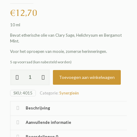
€
12,70
10 ml
Bevat etherische olie van Clary Sage, Helichrysum en Bergamot
Mint.
Voor het oproepen van mooie, zomerse herinneringen.
5 op voorraad (kan nabesteld worden)
Summer
Toevoegen aan winkelwagen
Meadow
aantal
SKU:
4015
Categorie:
Synergieën
Beschrijving
Aanvullende informatie
Beoordelingen
0