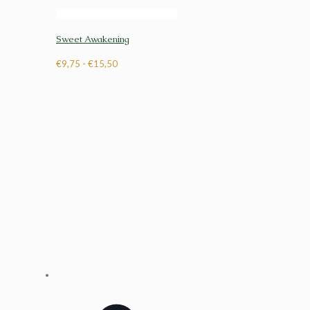
Sweet Awakening
Prijsklasse:
€
9,75
-
€
15,50
€9,75
tot
€15,50