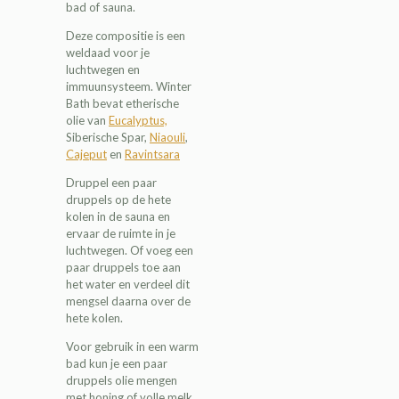
bad of sauna.
Deze compositie is een
weldaad voor je
luchtwegen en
immuunsysteem. Winter
Bath bevat etherische
olie van
Eucalyptus,
Siberische Spar,
Niaouli
,
Cajeput
en
Ravintsara
Druppel een paar
druppels op de hete
kolen in de sauna en
ervaar de ruimte in je
luchtwegen. Of voeg een
paar druppels toe aan
het water en verdeel dit
mengsel daarna over de
hete kolen.
Voor gebruik in een warm
bad kun je een paar
druppels olie mengen
met honing of volle melk