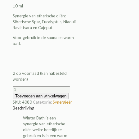
10 ml
Synergie van etherische oliën:
Siberische Spar, Eucalyptus, Niaouli,
Ravintsara en Cajeput
Voor gebruik in de sauna en warm
bad.
2 op voorraad (kan nabesteld
worden)
Winter
Bath
Toevoegen aan winkelwagen
aantal
SKU:
4080
Categorie:
Synergieën
Beschrijving
Winter Bath is een
synergie van etherische
oliën welke heerlijk te
gebruiken is in een warm