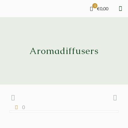
0
€0,00
Aromadiffusers
0