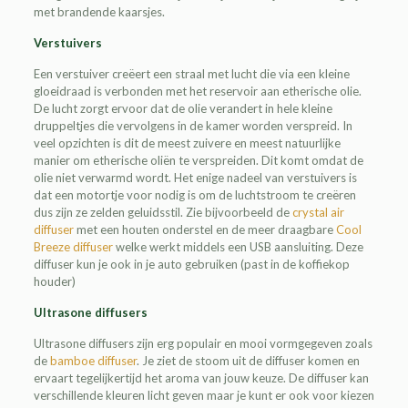
met brandende kaarsjes.
Verstuivers
Een verstuiver creëert een straal met lucht die via een kleine
gloeidraad is verbonden met het reservoir aan etherische olie.
De lucht zorgt ervoor dat de olie verandert in hele kleine
druppeltjes die vervolgens in de kamer worden verspreid. In
veel opzichten is dit de meest zuivere en meest natuurlijke
manier om etherische oliën te verspreiden. Dit komt omdat de
olie niet verwarmd wordt. Het enige nadeel van verstuivers is
dat een motortje voor nodig is om de luchtstroom te creëren
dus zijn ze zelden geluidsstil. Zie bijvoorbeeld de
crystal air
diffuser
met een houten onderstel en de meer draagbare
Cool
Breeze diffuser
welke werkt middels een USB aansluiting. Deze
diffuser kun je ook in je auto gebruiken (past in de koffiekop
houder)
Ultrasone diffusers
Ultrasone diffusers zijn erg populair en mooi vormgegeven zoals
de
bamboe diffuser
. Je ziet de stoom uit de diffuser komen en
ervaart tegelijkertijd het aroma van jouw keuze. De diffuser kan
verschillende kleuren licht geven maar je kunt er ook voor kiezen